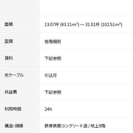
面積
13.07坪 (43.21m²) ～ 31.01坪 (102.51m²)
空調
各階個別
賃料
下記参照
光ケーブル
引込可
共益費
下記参照
利用時間
24h
構造・規模
鉄骨鉄筋コンクリート造
/
地上9階