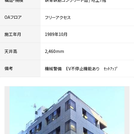
構造・規模
鉄骨鉄筋コンクリート造
/
地上7階
OAフロア
フリーアクセス
施工年月
1989年10月
天井高
2,460mm
備考
機械警備 EV不停止機能あり ｾｯﾄｱｯﾌﾟ