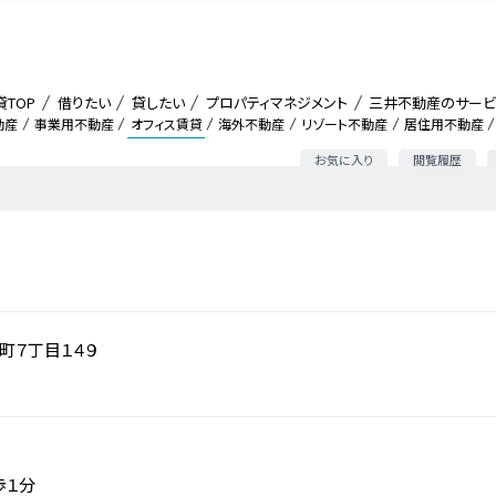
貸TOP
借りたい
貸したい
プロパティマネジメント
三井不動産のサービ
動産
事業用不動産
オフィス賃貸
海外不動産
リゾート不動産
居住用不動産
お気に入り
閲覧履歴
町７丁目１４９
歩１分