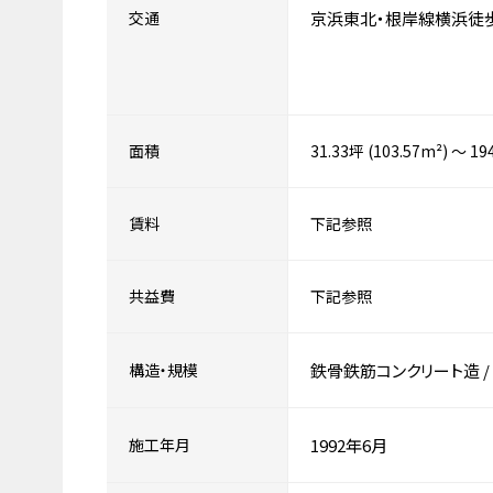
交通
京浜東北・根岸線横浜徒
面積
31.33坪 (103.57m²) ～ 19
賃料
下記参照
共益費
下記参照
構造・規模
鉄骨鉄筋コンクリート造
/
施工年月
1992年6月