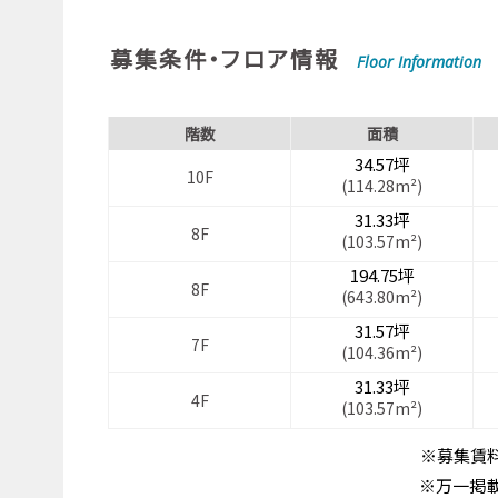
募集条件・フロア情報
Floor Information
階数
面積
34.57坪
10F
(114.28m²)
31.33坪
8F
(103.57m²)
194.75坪
8F
(643.80m²)
31.57坪
7F
(104.36m²)
31.33坪
4F
(103.57m²)
※募集賃料
※万一掲