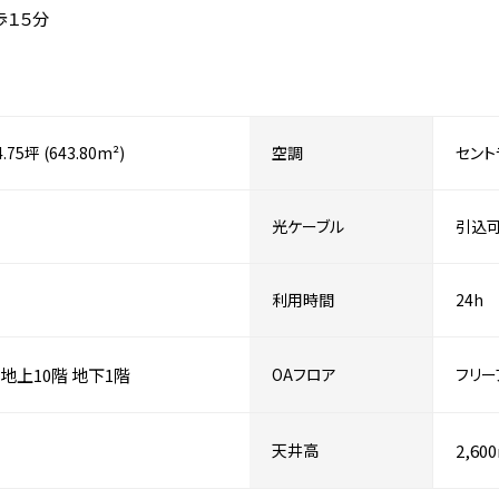
歩１５分
4.75坪 (643.80m²)
空調
セント
光ケーブル
引込
利用時間
24h
地上10階
地下1階
OAフロア
フリー
天井高
2,60