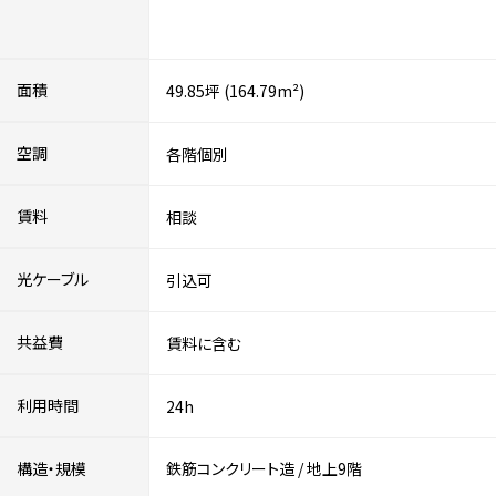
面積
49.85坪 (164.79m²)
空調
各階個別
賃料
相談
光ケーブル
引込可
共益費
賃料に含む
利用時間
24h
構造・規模
鉄筋コンクリート造
/
地上9階