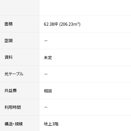
面積
62.38坪 (206.23m²)
空調
－
賃料
未定
光ケーブル
－
共益費
相談
利用時間
－
構造・規模
地上3階