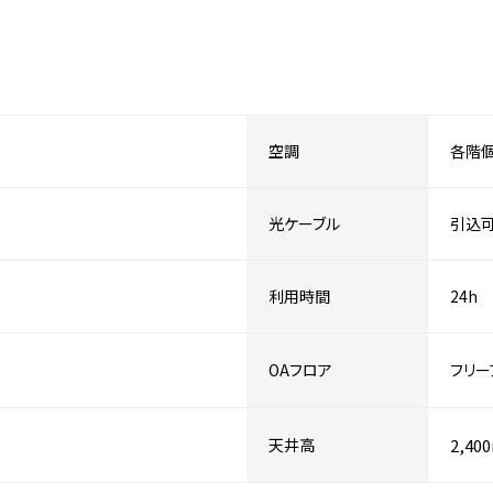
空調
各階
光ケーブル
引込
利用時間
24h
OAフロア
フリー
天井高
2,40