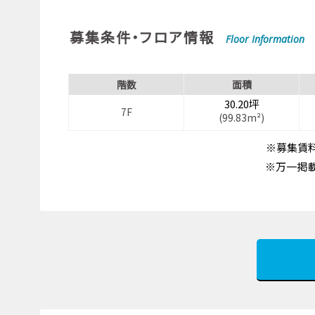
募集条件・フロア情報
Floor Information
階数
面積
30.20坪
7F
(99.83m²)
※募集賃料
※万一掲