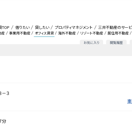
貸TOP
借りたい
貸したい
プロパティマネジメント
三井不動産のサービ
動産
事業用不動産
オフィス賃貸
海外不動産
リゾート不動産
居住用不動産
お気に入り
閲覧履歴
３－３
東
７分