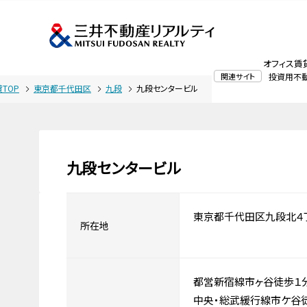
オフィス賃
関連サイト
投資用不
TOP
東京都千代田区
九段
九段センタービル
九段センタービル
東京都千代田区九段北４
所在地
都営新宿線市ヶ谷徒歩１
中央・総武緩行線市ケ谷