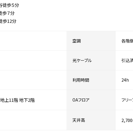
谷徒歩５分
徒歩７分
歩12分
空調
各階
光ケーブル
引込
利用時間
24h
地上11階
地下2階
OAフロア
フリー
天井高
2,70