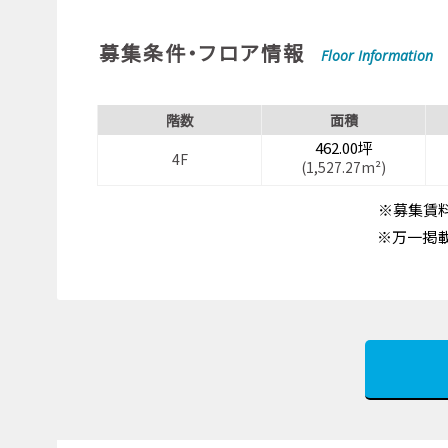
募集条件・フロア情報
Floor Information
階数
面積
462.00坪
4F
(1,527.27m²)
※募集賃料
※万一掲