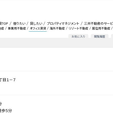
貸TOP
借りたい
貸したい
プロパティマネジメント
三井不動産のサービ
動産
事業用不動産
オフィス賃貸
海外不動産
リゾート不動産
居住用不動産
お気に入り
閲覧履歴
丁目１－７
分
徒歩５分