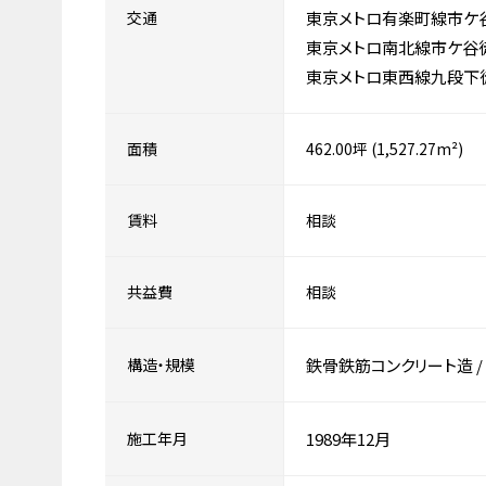
交通
東京メトロ有楽町線市ケ
東京メトロ南北線市ケ谷
東京メトロ東西線九段下徒
面積
462.00坪 (1,527.27m²)
賃料
相談
共益費
相談
構造・規模
鉄骨鉄筋コンクリート造
/
施工年月
1989年12月