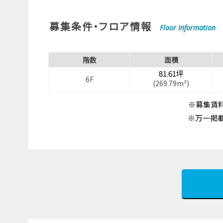
募集条件・フロア情報
Floor Information
階数
面積
81.61坪
6F
(269.79m²)
※募集賃料
※万一掲