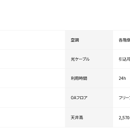
空調
各階
光ケーブル
引込
利用時間
24h
OAフロア
フリー
天井高
2,57