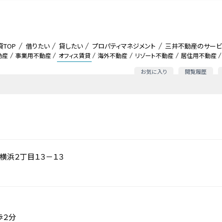
貸TOP
借りたい
貸したい
プロパティマネジメント
三井不動産のサービ
動産
事業用不動産
オフィス賃貸
海外不動産
リゾート不動産
居住用不動産
お気に入り
閲覧履歴
横浜２丁目１３－１３
歩２分