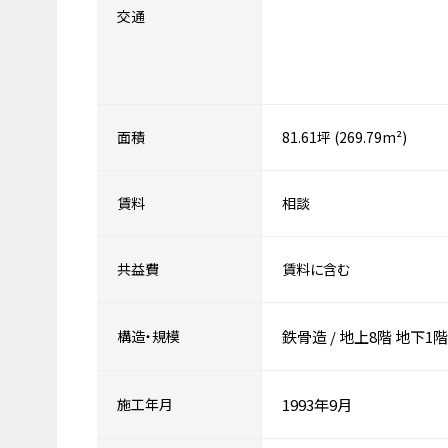
交通
面積
81.61坪 (269.79m²)
賃料
相談
共益費
賃料に含む
構造・規模
鉄骨造
/
地上8階
地下1階
施工年月
1993年9月