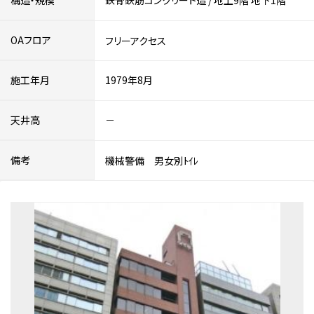
構造・規模
鉄骨鉄筋コンクリート造
/
地上9階
地下1階
OAフロア
フリーアクセス
施工年月
1979年8月
天井高
－
備考
機械警備 男女別ﾄｲﾚ