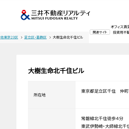
オフィス賃
関連サイト
投資用不
他東京23区
足立区・葛飾区
大樹生命北千住ビル
大樹生命北千住ビル
東京都足立区千住 仲町
所在地
常磐線北千住徒歩４分
東武伊勢崎・大師線北千