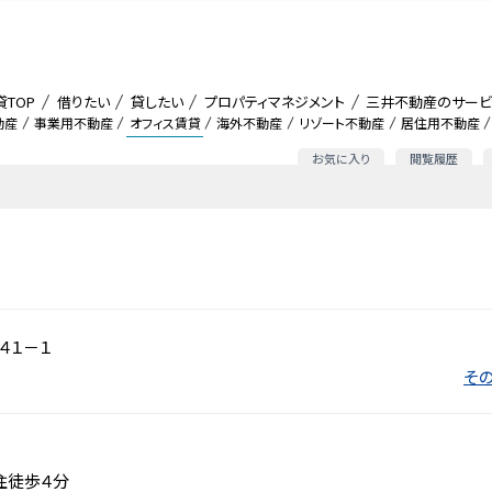
貸TOP
借りたい
貸したい
プロパティマネジメント
三井不動産のサービ
動産
事業用不動産
オフィス賃貸
海外不動産
リゾート不動産
居住用不動産
お気に入り
閲覧履歴
４１－１
その
住徒歩４分