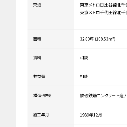
交通
東京メトロ日比谷線北千
東京メトロ千代田線北千
面積
32.83坪 (108.53m²)
賃料
相談
共益費
相談
構造・規模
鉄骨鉄筋コンクリート造
/
施工年月
1989年12月