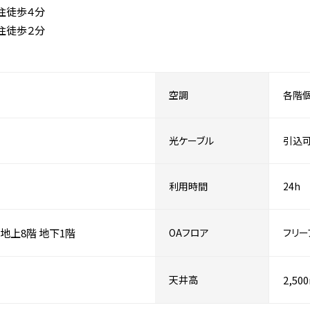
住徒歩４分
住徒歩２分
空調
各階
光ケーブル
引込
利用時間
24h
地上8階
地下1階
OAフロア
フリー
天井高
2,50