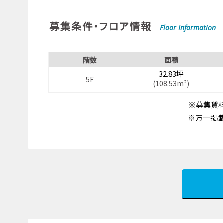
募集条件・フロア情報
Floor Information
階数
面積
32.83坪
5F
(108.53m²)
※募集賃料
※万一掲