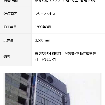
構造・規模
鉄骨鉄筋コンクリート造
/
地上7階
地下1階
OAフロア
フリーアクセス
施工年月
1993年3月
天井高
2,500mm
来店型ﾃﾅﾝﾄ相談可 学習塾・不動産販売等
備考
可 ﾄｲﾚﾘﾆｭｰｱﾙ