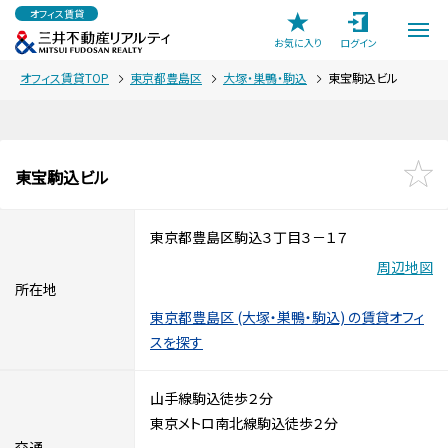
オフィス賃貸
お気に入り
ログイン
オフィス賃貸TOP
東京都豊島区
大塚・巣鴨・駒込
東宝駒込ビル
東宝駒込ビル
東京都豊島区駒込３丁目３－１７
周辺地図
所在地
東京都豊島区 (大塚・巣鴨・駒込) の賃貸オフィ
スを探す
山手線駒込徒歩２分
東京メトロ南北線駒込徒歩２分
交通