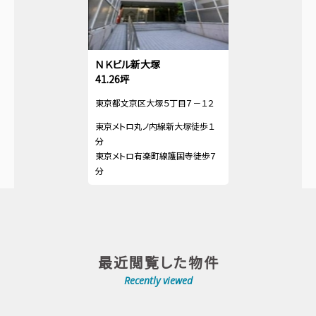
ＮＫビル新大塚
41.26坪
東京都文京区大塚５丁目７－１２
東京メトロ丸ノ内線新大塚徒歩１
分
東京メトロ有楽町線護国寺徒歩７
分
最近閲覧した物件
Recently viewed