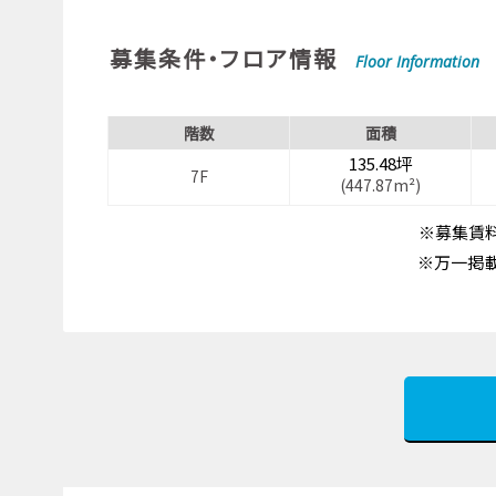
募集条件・フロア情報
Floor Information
階数
面積
135.48坪
7F
(447.87m²)
※募集賃料
※万一掲