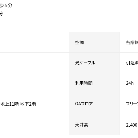
歩５分
分
空調
各階
光ケーブル
引込
利用時間
24h
地上11階
地下2階
OAフロア
フリー
天井高
2,40