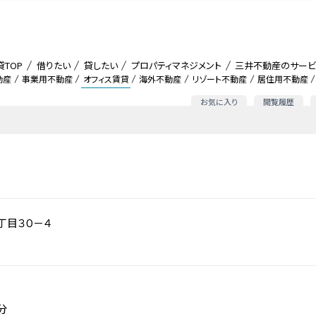
貸TOP
借りたい
貸したい
プロパティマネジメント
三井不動産のサービ
動産
事業用不動産
オフィス賃貸
海外不動産
リゾート不動産
居住用不動産
お気に入り
閲覧履歴
丁目３０－４
分