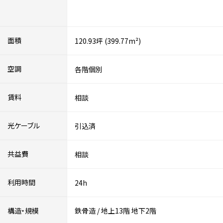
面積
120.93坪 (399.77m²)
空調
各階個別
賃料
相談
光ケーブル
引込済
共益費
相談
利用時間
24h
構造・規模
鉄骨造
/
地上13階
地下2階