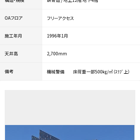
構造・規模
鉄骨造
/
地上12階
地下4階
OAフロア
フリーアクセス
施工年月
1996年1月
天井高
2,700mm
備考
機械警備 床荷重一部500㎏/㎡（ｽﾗﾌﾞ上）