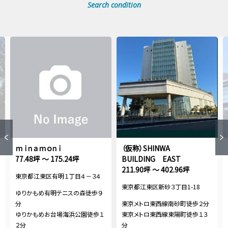
Search condition
ｍｉｎａｍｏｎｉ
（仮称）SHINWA
77.48坪 ～ 175.24坪
BUILDING EAST
211.90坪 ～ 402.96坪
東京都江東区有明１丁目４－３４
東京都江東区新砂３丁目1-18
ゆりかもめ有明テニスの森徒歩９
分
東京メトロ東西線南砂町徒歩２分
ゆりかもめお台場海浜公園徒歩１
東京メトロ東西線東陽町徒歩１３
２分
分