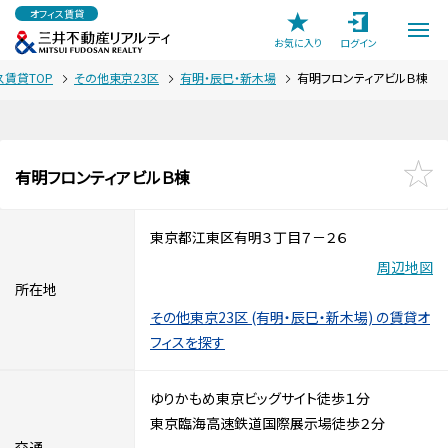
オフィス賃貸
お気に入り
ログイン
ス賃貸TOP
その他東京23区
有明・辰巳・新木場
有明フロンティアビルＢ棟
有明フロンティアビルＢ棟
東京都江東区有明３丁目７－２６
周辺地図
所在地
その他東京23区 (有明・辰巳・新木場) の賃貸オ
フィスを探す
ゆりかもめ東京ビッグサイト徒歩１分
東京臨海高速鉄道国際展示場徒歩２分
交通