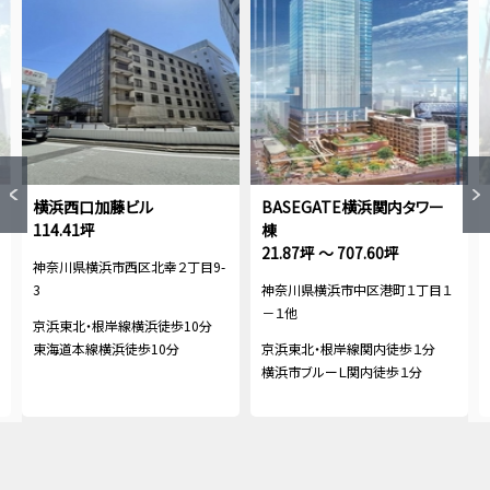
横浜西口加藤ビル
BASEGATE横浜関内タワー
114.41坪
棟
21.87坪 ～ 707.60坪
神奈川県横浜市西区北幸２丁目9-
3
神奈川県横浜市中区港町１丁目１
－１他
京浜東北・根岸線横浜徒歩10分
東海道本線横浜徒歩10分
京浜東北・根岸線関内徒歩１分
横浜市ブルーＬ関内徒歩１分