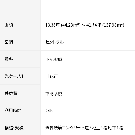
面積
13.38坪 (44.23m²) ～ 41.74坪 (137.98m²)
空調
セントラル
賃料
下記参照
光ケーブル
引込可
共益費
下記参照
利用時間
24h
構造・規模
鉄骨鉄筋コンクリート造
/
地上9階
地下1階