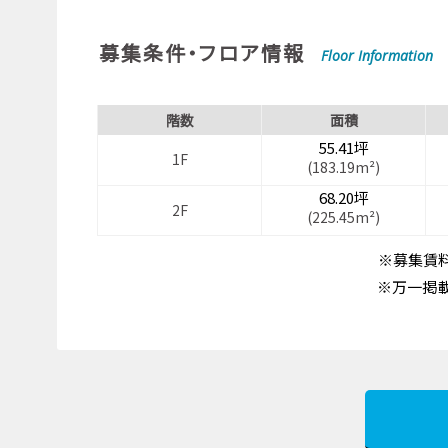
募集条件・フロア情報
Floor Information
階数
面積
55.41坪
1F
(183.19m²)
68.20坪
2F
(225.45m²)
※募集賃料
※万一掲