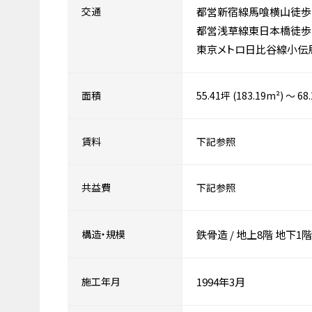
交通
都営新宿線馬喰横山徒歩
都営浅草線東日本橋徒歩
東京メトロ日比谷線小伝
面積
55.41坪 (183.19m²) ～ 68
賃料
下記参照
共益費
下記参照
構造・規模
鉄骨造
/
地上8階
地下1階
施工年月
1994年3月