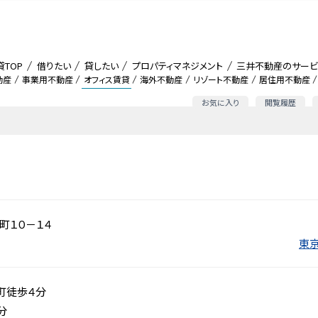
貸TOP
借りたい
貸したい
プロパティマネジメント
三井不動産のサービ
動産
事業用不動産
オフィス賃貸
海外不動産
リゾート不動産
居住用不動産
お気に入り
閲覧履歴
町１０－１４
東京
町徒歩４分
分