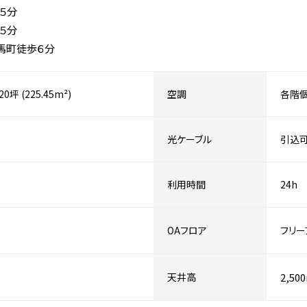
５分
５分
馬町徒歩６分
.20坪 (225.45m²)
空調
各階
光ケーブル
引込
利用時間
24h
OAフロア
フリー
天井高
2,50