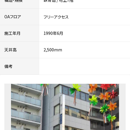
構造・規模
鉄骨造
/
地上7階
OAフロア
フリーアクセス
施工年月
1990年6月
天井高
2,500mm
備考