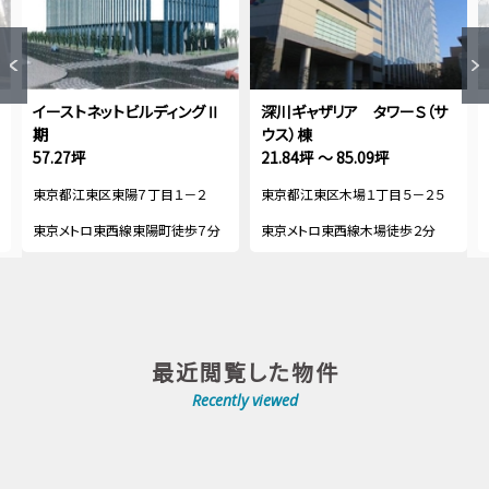
イーストネットビルディングⅡ
深川ギャザリア タワーＳ（サ
期
ウス）棟
57.27坪
21.84坪 ～ 85.09坪
東京都江東区東陽７丁目１－２
東京都江東区木場１丁目５－２５
東京メトロ東西線東陽町徒歩７分
東京メトロ東西線木場徒歩２分
最近閲覧した物件
Recently viewed