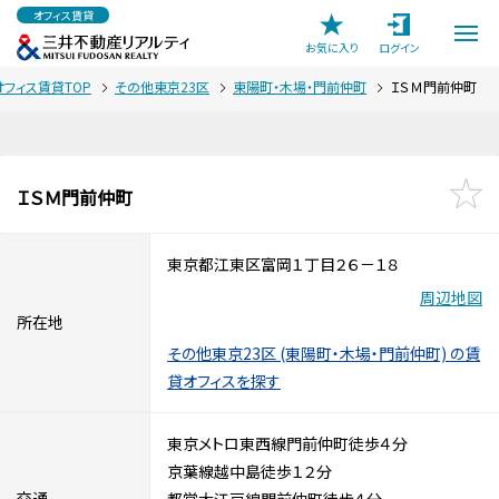
オフィス賃貸
お気に入り
ログイン
オフィス賃貸TOP
その他東京23区
東陽町・木場・門前仲町
ＩＳＭ門前仲町
ＩＳＭ門前仲町
東京都江東区富岡１丁目２６－１８
周辺地図
所在地
その他東京23区 (東陽町・木場・門前仲町) の賃
貸オフィスを探す
東京メトロ東西線門前仲町徒歩４分
京葉線越中島徒歩１２分
交通