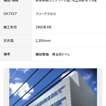
構造・規模
鉄骨鉄筋コンクリート造
/
地上6階
地下2階
OAフロア
フリーアクセス
施工年月
1965年3月
天井高
2,350mm
備考
機械警備 男女別トイレ