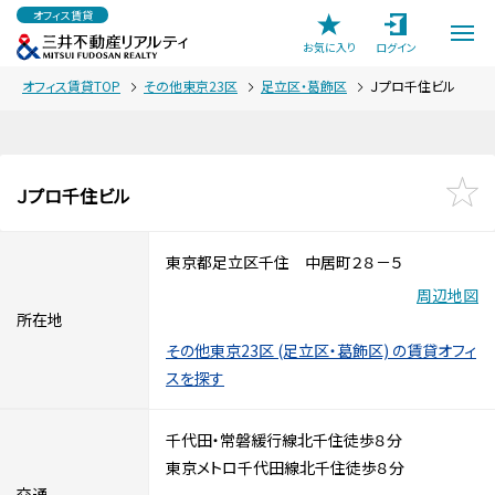
オフィス賃貸
お気に入り
ログイン
オフィス賃貸TOP
その他東京23区
足立区・葛飾区
Ｊプロ千住ビル
Ｊプロ千住ビル
東京都足立区千住 中居町２８－５
周辺地図
所在地
その他東京23区 (足立区・葛飾区) の賃貸オフィ
スを探す
千代田・常磐緩行線北千住徒歩８分
東京メトロ千代田線北千住徒歩８分
交通