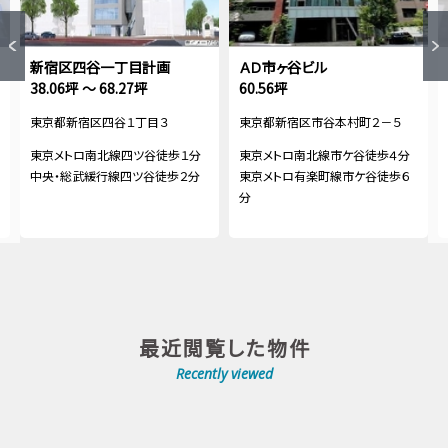
新宿区四谷一丁目計画
ＡＤ市ヶ谷ビル
38.06坪 ～ 68.27坪
60.56坪
東京都新宿区四谷１丁目３
東京都新宿区市谷本村町２－５
東京メトロ南北線四ツ谷徒歩１分
東京メトロ南北線市ケ谷徒歩４分
中央・総武緩行線四ツ谷徒歩２分
東京メトロ有楽町線市ケ谷徒歩６
分
最近閲覧した物件
Recently viewed