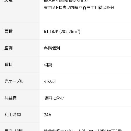
都営新宿線曙橋徒歩８分
東京メトロ丸ノ内線四谷三丁目徒歩９分
面積
61.18坪 (202.26m²)
空調
各階個別
賃料
相談
光ケーブル
引込可
共益費
賃料に含む
利用時間
24h