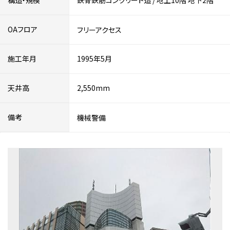
構造・規模
鉄骨鉄筋コンクリート造
/
地上10階
地下2階
OAフロア
フリーアクセス
施工年月
1995年5月
天井高
2,550mm
備考
機械警備