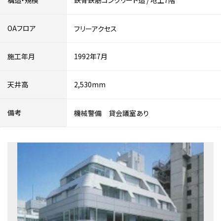
構造・規模
鉄骨鉄筋コンクリート造
/
地上7階
OAフロア
フリーアクセス
施工年月
1992年7月
天井高
2,530mm
備考
機械警備 貸会議室あり