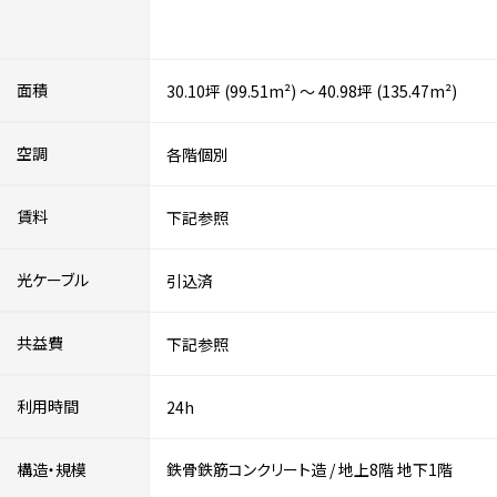
面積
30.10坪 (99.51m²) ～ 40.98坪 (135.47m²)
空調
各階個別
賃料
下記参照
光ケーブル
引込済
共益費
下記参照
利用時間
24h
構造・規模
鉄骨鉄筋コンクリート造
/
地上8階
地下1階