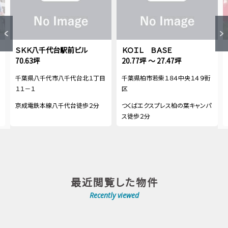
ＳＫＫ八千代台駅前ビル
ＫＯＩＬ ＢＡＳＥ
70.63坪
20.77坪 ～ 27.47坪
千葉県八千代市八千代台北１丁目
千葉県柏市若柴１８４中央１４９街
１１－１
区
京成電鉄本線八千代台徒歩２分
つくばエクスプレス柏の葉キャンパ
ス徒歩２分
最近閲覧した物件
Recently viewed