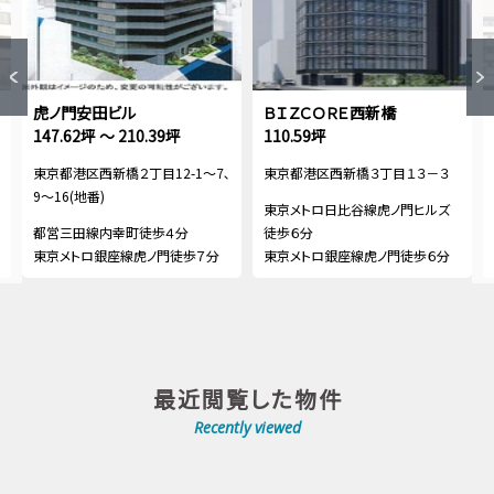
虎ノ門安田ビル
ＢＩＺＣＯＲＥ西新橋
147.62坪 ～ 210.39坪
110.59坪
東京都港区西新橋２丁目12-1～7､
東京都港区西新橋３丁目１３－３
9～16(地番)
東京メトロ日比谷線虎ノ門ヒルズ
都営三田線内幸町徒歩４分
徒歩６分
東京メトロ銀座線虎ノ門徒歩７分
東京メトロ銀座線虎ノ門徒歩６分
最近閲覧した物件
Recently viewed