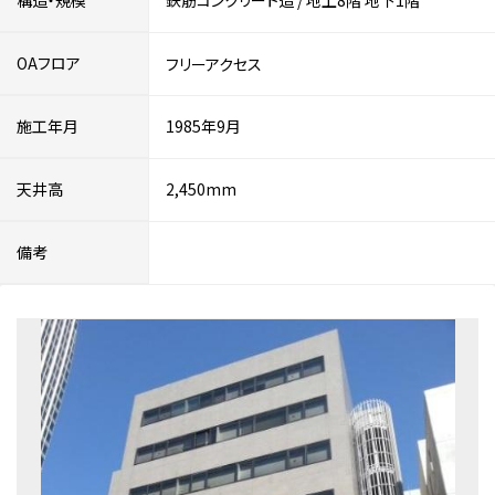
構造・規模
鉄筋コンクリート造
/
地上8階
地下1階
OAフロア
フリーアクセス
施工年月
1985年9月
天井高
2,450mm
備考