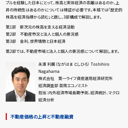
ブルを経験した日本にとって、株高と実体経済の乖離はあるのか、上
昇の持続性はあるのかについては検証が必要です。本稿では「歴史的
株高を経済指標から読む」と題し、3部構成で解説します。
第1部 新次元の株高を支える経済活動
第2部 不動産市況と法人と個人の景況感
第3部 金利、世界情勢と日本経済
第2部では、不動産市場と法人と個人の景況感について解説します。
永濱 利廣（ながはま としひろ） Toshihiro
Nagahama
株式会社 第一ライフ資産運用経済研究所
経済調査部 首席エコノミスト
担当：内外経済市場長期予測、経済統計、マクロ
経済分析
不動産価格の上昇と不動産融資