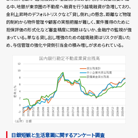
る中、地銀が東京圏の不動産へ融資を行う越境融資が急増しており、
金利上昇時のデフォルトリスクなど「貸し倒れ」の懸念、距離など物理
的制約から物件管理や顧客の実態把握が難しく、案件獲得のために
担保評価の形式化など審査精度に問題はないか、金融庁の監視が強
まっている。単なる貸し出し増強のための越境融資はリスクが高いた
め、与信管理の強化や貸倒引当金の積み増しが求められている。
日銀短観と生活意識に関するアンケート調査