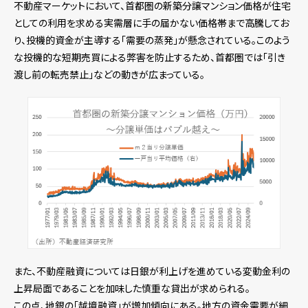
不動産マーケットにおいて、首都圏の新築分譲マンション価格が住宅
としての利用を求める実需層に手の届かない価格帯まで高騰してお
り、投機的資金が主導する「需要の蒸発」が懸念されている。このよう
な投機的な短期売買による弊害を防止するため、首都圏では「引き
渡し前の転売禁止」などの動きが広まっている。
また、不動産融資については日銀が利上げを進めている変動金利の
上昇局面であることを加味した慎重な貸出が求められる。
この点、地銀の「越境融資」が増加傾向にある。地方の資金需要が細