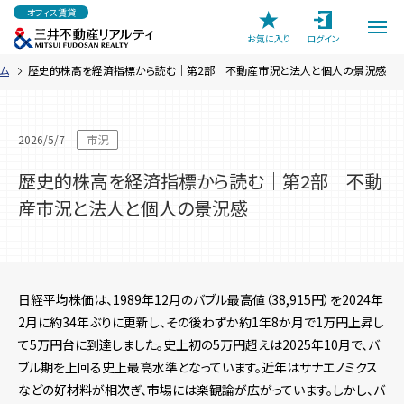
メ
オフィス賃貸
イ
ン
お気に入り
ログイン
コ
ン
テ
ム
歴史的株高を経済指標から読む｜第2部 不動産市況と法人と個人の景況感
ン
ツ
に
移
動
2026/5/7
市況
歴史的株高を経済指標から読む｜第2部 不動
産市況と法人と個人の景況感
日経平均株価は、1989年12月のバブル最高値（38,915円）を2024年
2月に約34年ぶりに更新し、その後わずか約1年8か月で1万円上昇し
て5万円台に到達しました。史上初の5万円超えは2025年10月で、バ
ブル期を上回る史上最高水準となっています。近年はサナエノミクス
などの好材料が相次ぎ、市場には楽観論が広がっています。しかし、バ