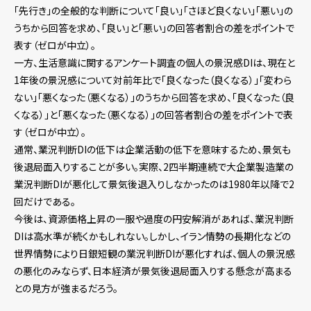
「先行き」の全般的な判断について「良い」「さほど良くない」「悪い」の
うちから回答を求め、「良い」と「悪い」の回答者割合の差をポイントで
表す（ゼロが中立）。
一方、生活意識に関するアンケート調査の個人の景況感DIは、現在と
1年後の景況感について対前年比で「良くなった（良くなる）」「変わら
ない」「悪くなった（悪くなる）」のうちから回答を求め、「良くなった（良
くなる）」と「悪くなった（悪くなる）」の回答者割合の差をポイントで表
す（ゼロが中立）。
通常、業況判断DIの低下は企業活動の低下を意味するため、景気も
後退局面入りすることが多い。実際、2四半期連続で大企業製造業の
業況判断DIが悪化して景気後退入りしなかったのは1980年以降で2
回だけである。
今後は、資源価格上昇の一服や過度の円安解消があれば、業況判断
DIは高水準が続くかもしれない。しかし、イラン情勢の長期化などの
世界情勢により日銀短観の業況判断DIが悪化すれば、個人の景況感
の悪化のみならず、日本経済が景気後退局面入りする懸念が高まる
との見方が強まるだろう。