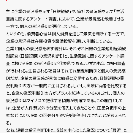
主に企業の景況感を示す「日銀短観」や、家計の景況感を示す「生活
意識に関するアンケート調査」において、企業が景況感を改善させる
一方で、個人の景況感DIが悪化している。
というのも、消費者心理は個人消費を通して景気を判断する一方で、
企業の景況感は在庫投資や設備投資を通して判断している。
企業と個人の景況感を表す統計は、それぞれ日銀の企業短期経済観
測調査（日銀短観）の業況判断DIと、生活意識に関するアンケート調
査における家計の景況感DIが代表的である。いずれも年に四回調査
が行われる。注目される項目はそれぞれ業況判断DIと個人の景況感
DIだが、企業の景況感が景気に敏感に変動するため、日銀短観の業
況判断DIの方が一般的に注目される。しかし、実際に両者を比較する
と、企業の業況判断DIの方がプラスを維持しているのに対し、個人の
景況感DIはマイナスで推移する傾向が明確である。この理由として
は、企業が人件費以外の分配を優先してきたことや、国民負担率の上
昇などにより、家計の可処分所得が長期停滞してきたことが考えられ
る。
なお、短観の業況判断DIは、収益を中心とした業況について「最近」と