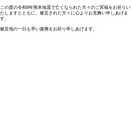
メ
この度の令和
8
年熊本地震で亡くなられた方々のご冥福をお祈りい
たしますとともに、被災された方々に心よりお見舞い申しあげま
イ
す。
ン
コ
被災地の一日も早い復興をお祈り申しあげます。
ン
テ
ン
ツ
に
移
動