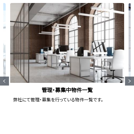
メ
イ
ン
コ
ン
テ
ン
ツ
に
移
動
管理・募集中物件一覧
弊社にて管理・募集を行っている物件一覧です。